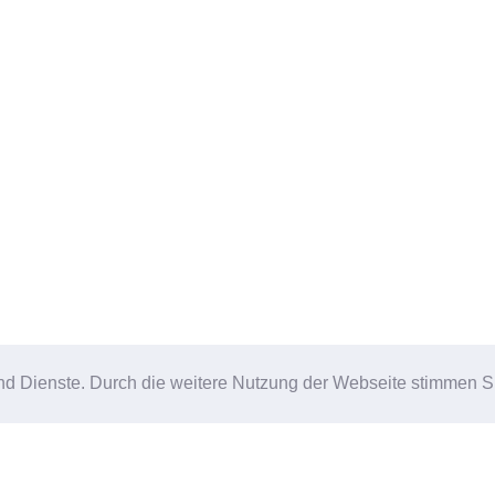
-2025 ·
Dorfgruppe Kettenis
|
Impressum
|
Datenschutz
| Web
e und Dienste. Durch die weitere Nutzung der Webseite stimmen