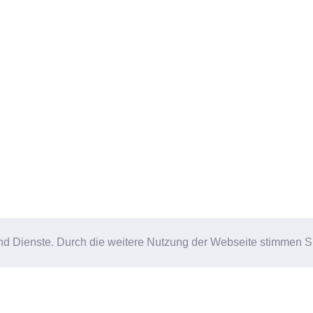
-2025 ·
Dorfgruppe Kettenis
|
Impressum
|
Datenschutz
| Web
e und Dienste. Durch die weitere Nutzung der Webseite stimmen